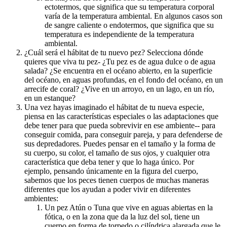
ectotermos, que significa que su temperatura corporal
varía de la temperatura ambiental. En algunos casos son
de sangre caliente o endotermos, que significa que su
temperatura es independiente de la temperatura
ambiental.
¿Cuál será el hábitat de tu nuevo pez? Selecciona dónde
quieres que viva tu pez- ¿Tu pez es de agua dulce o de agua
salada? ¿Se encuentra en el océano abierto, en la superficie
del océano, en aguas profundas, en el fondo del océano, en un
arrecife de coral? ¿Vive en un arroyo, en un lago, en un río,
en un estanque?
Una vez hayas imaginado el hábitat de tu nueva especie,
piensa en las características especiales o las adaptaciones que
debe tener para que pueda sobrevivir en ese ambiente-- para
conseguir comida, para conseguir pareja, y para defenderse de
sus depredadores. Puedes pensar en el tamaño y la forma de
su cuerpo, su color, el tamaño de sus ojos, y cualquier otra
característica que deba tener y que lo haga único. Por
ejemplo, pensando únicamente en la figura del cuerpo,
sabemos que los peces tienen cuerpos de muchas maneras
diferentes que los ayudan a poder vivir en diferentes
ambientes:
Un pez Atún o Tuna que vive en aguas abiertas en la
fótica, o en la zona que da la luz del sol, tiene un
cuerpo en forma de torpedo o cilíndrica alargada que le